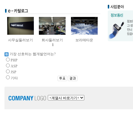
사무실둘러보기
회사둘러보기
보라매타운
1
가장 선호하는 웹개발언어는?
PHP
ASP
JSP
기타